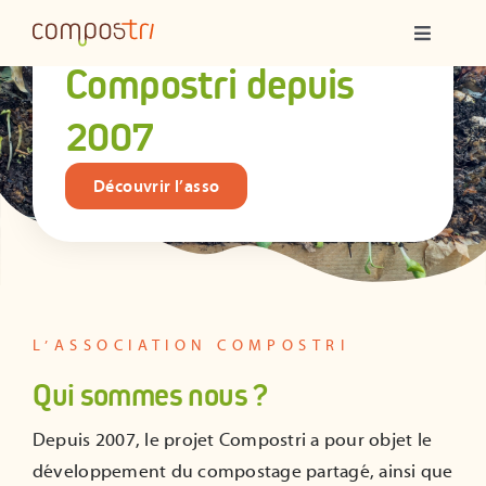
Passer
impactées
par
Navigatio
au
à
Compostri depuis
contenu
bascule
L’association Compos
tri
Qui sommes-nous ?
2007
Compostage partagé
Découvrir l’asso
Ateliers
Formations
L’ASSOCIATION COMPOSTRI
Animations
Qui sommes nous ?
Depuis 2007, le projet Compostri a pour objet le
Ressources
développement du compostage partagé, ainsi que