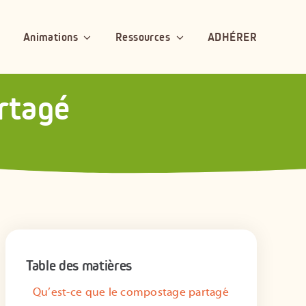
Animations
Ressources
ADHÉRER
rtagé
Table des matières
Qu’est-ce que le compostage partagé