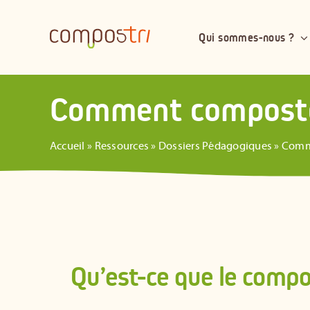
Passer
au
Qui sommes-nous ?
contenu
Comment composte
Accueil
»
Ressources
»
Dossiers Pédagogiques
»
Comme
Qu’est-ce que le comp