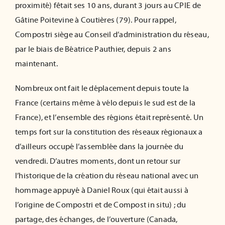
proximité
)
fêtait ses 10 ans, durant 3 jours au CPIE de
ADHÉRER
Gâtine Poitevine à Coutières (79).
Pour rappel,
Compostri
siège au Conseil d’administration du réseau
,
par le biais de Béatrice Pauthier,
depuis
2 ans
maintenant.
Nombreux ont fait le déplacement depuis toute la
France (certains même à vélo depuis le sud est de la
France),
et
l’ensemble des régions était représenté.
Un
temps fort sur la constitution des réseaux régionaux a
d’ailleurs occupé l’assemblée
dans la journée du
vendredi. D’autres moments, dont un retour sur
l’historique de la création du réseau national avec un
hommage appuyé à Daniel Roux (qui était aussi à
l’origine de Compostri et de Compost in situ) ; d
u
par
tag
e, des échanges, de l’ouverture (
C
anada,