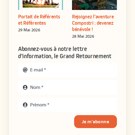
Portait de Référents
Rejoignez l’aventure
Form
yen
et Référentes
Compostri : devenez
de s
bénévole !
étab
29 Mai 2026
28 Mai 2026
16 J
Abonnez-vous à notre lettre
d’information, le Grand Retournement
Je m'abonne