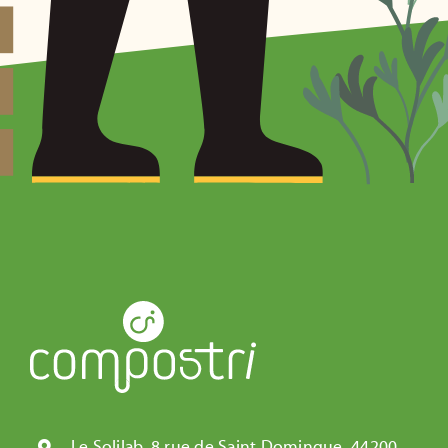
Le Solilab, 8 rue de Saint Domingue, 44200