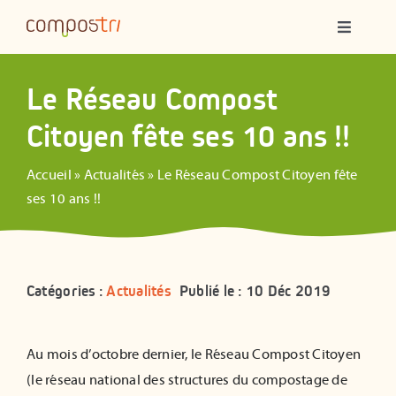
Passer
Navigatio
au
à
contenu
bascule
Qui sommes-nous ?
Le Réseau Compost
Citoyen fête ses 10 ans !!
Compostage partagé
Accueil
»
Actualités
»
Le Réseau Compost Citoyen fête
Ateliers
ses 10 ans !!
Formations
Catégories :
Actualités
Publié le : 10 Déc 2019
Animations
Au mois d’octobre dernier, le Réseau Compost Citoyen
Ressources
(
le réseau national des structures du compostage de