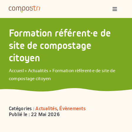
Passer
Navigatio
au
à
contenu
bascule
Qui sommes-nous ?
Formation référent·e de
site de compostage
Compostage partagé
citoyen
Ateliers
Accueil
»
Actualités
»
Formation référent·e de site de
compostage citoyen
Formations
Animations
Catégories :
Actualités
,
Évènements
Publié le : 22 Mai 2026
Ressources