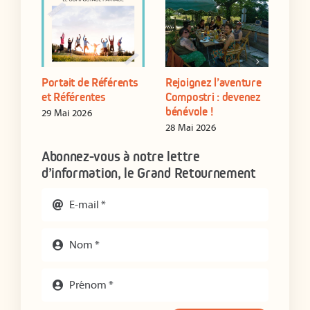
Portait de Référents
Rejoignez l’aventure
Form
yen
et Référentes
Compostri : devenez
de s
bénévole !
étab
29 Mai 2026
28 Mai 2026
16 J
Abonnez-vous à notre lettre
d’information, le Grand Retournement