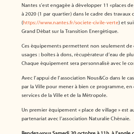
Nantes s’est engagée à développer 11 «places de 
à 2020 (1 par quartier) dans le cadre des travaux 
(
https://www.nantes.fr/societe-civile-verte
) et s
Grand Débat sur la Transition Energétique.
Ces équipements permettent non seulement de c
usages : boîtes à dons, récupérateur d’eau de pluie
Chaque équipement sera personnalisé avec le con
Avec l’appui de l’association Nous&Co dans le cas
par la Ville pour mener à bien ce programme, en c
services de la Ville et de la Métropole.
Un premier équipement « place de village » est au
partenariat avec l’association Naturalie Chénaie.
Rendez-vous Samedi 20 octobre à 11h, à l’angle du