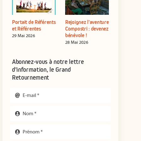
Portait de Référents
Rejoignez l’aventure
Formation
n
et Référentes
Compostri : devenez
Référent·e
bénévole !
autonome
29 Mai 2026
établissem
28 Mai 2026
16 Juin 202
Abonnez-vous à notre lettre
d’information, le Grand
Retournement