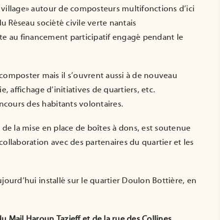
village» autour de composteurs multifonctions d’ici
du Réseau société civile verte nantais
Formation
Les réunions
uite au financement participatif engagé pendant le
Référent·e de site
compostage citoye
autonome en
du mois de juin
établissement
04 Juin 2026
omposter mais il s’ouvrent aussi à de nouveau
16 Juin 2026
, affichage d’initiatives de quartiers, etc.
cours des habitants volontaires.
 de la mise en place de boîtes à dons, est soutenue
ollaboration avec des partenaires du quartier et les
jourd’hui installé sur le quartier Doulon Bottière, en
 Mail Haroun Tazieff et de la rue des Collines.