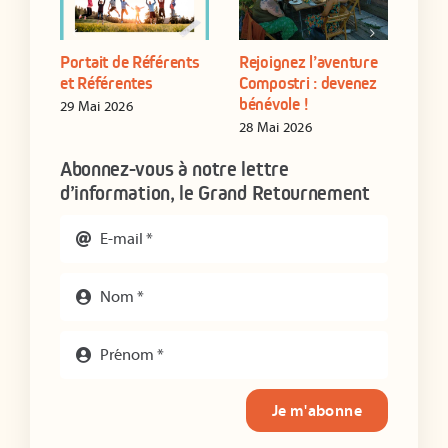
Portait de Référents
Rejoignez l’aventure
Form
yen
et Référentes
Compostri : devenez
de s
bénévole !
étab
29 Mai 2026
28 Mai 2026
16 J
Abonnez-vous à notre lettre
d’information, le Grand Retournement
Je m'abonne