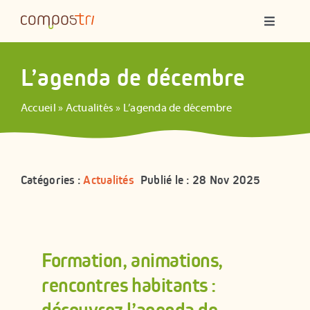
Passer
Navigatio
au
à
contenu
bascule
Qui sommes-nous ?
L’agenda de décembre
Compostage partagé
Accueil
»
Actualités
»
L’agenda de décembre
Ateliers
Catégories :
Actualités
Publié le : 28 Nov 2025
Formations
Animations
Formation, animations,
rencontres habitants :
Ressources