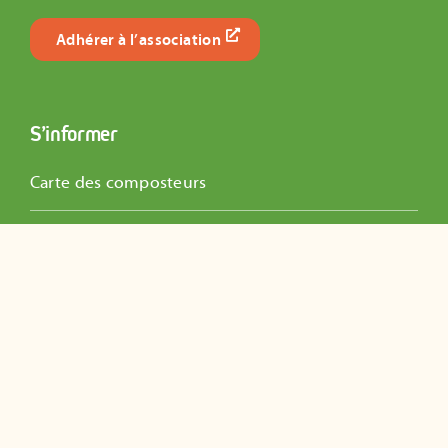
Adhérer à l’association
S’informer
Carte des composteurs
Actualités de l’association
Dossiers Pédagogiques
Guides pratiques
Questions fréquentes