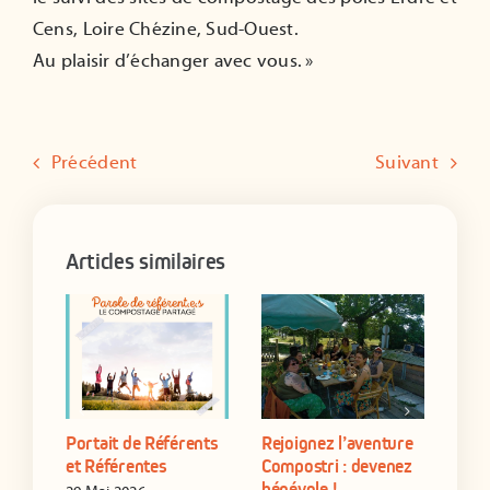
Cens, Loire Chézine, Sud-Ouest.
Au plaisir d’échanger avec vous. »
Précédent
Suivant
Articles similaires
Portait de Référents
Rejoignez l’aventure
Form
yen
et Référentes
Compostri : devenez
de s
bénévole !
étab