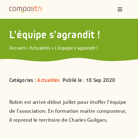
Passer
Navigatio
au
à
contenu
bascule
Qui sommes-nous ?
L’équipe s’agrandit !
Compostage partagé
Accueil
»
Actualités
»
L’équipe s’agrandit !
Ateliers
Catégories :
Actualités
Publié le : 10 Sep 2020
Formations
Robin est arrivé début juillet pour étoffer l’équipe
Animations
de l’association. En formation maitre composteur,
il reprend le territoire de Charles Guilgars.
Ressources