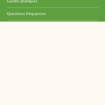
Guides pratiques
Questions fréquentes
Vidéos éducatives
Se former
Toutes nos formations
Formation Guide Composteur
Formation référent.e.s de sites
Ateliers Lombricompostage