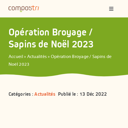
Passer
Navigatio
au
à
contenu
bascule
Qui sommes-nous ?
Opération Broyage /
Sapins de Noël 2023
Compostage partagé
Accueil
»
Actualités
»
Opération Broyage / Sapins de
Ateliers
Noël 2023
Formations
Catégories :
Actualités
Publié le : 13 Déc 2022
Animations
Ressources