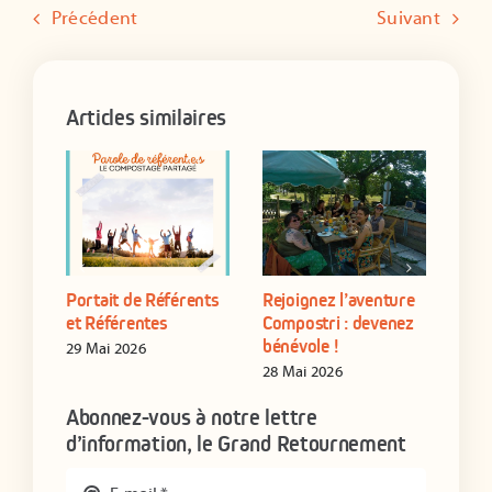
ADHÉRER
Précédent
Suivant
Articles similaires
Portait de Référents
Rejoignez l’aventure
Form
yen
et Référentes
Compostri : devenez
de s
bénévole !
étab
29 Mai 2026
28 Mai 2026
16 J
Abonnez-vous à notre lettre
d’information, le Grand Retournement