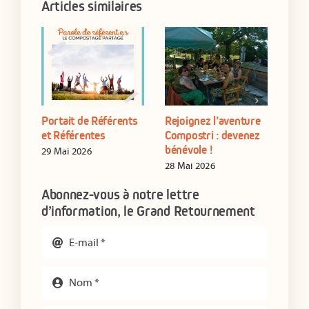
Articles similaires
Portait de Référents
Rejoignez l’aventure
Form
yen
et Référentes
Compostri : devenez
de s
bénévole !
étab
29 Mai 2026
28 Mai 2026
16 J
Abonnez-vous à notre lettre
d’information, le Grand Retournement