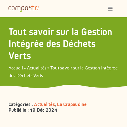
Passer
Navigatio
au
à
contenu
bascule
Qui sommes-nous ?
Tout savoir sur la Gestion
Intégrée des Déchets
Compostage partagé
Verts
Ateliers
Accueil
»
Actualités
»
Tout savoir sur la Gestion Intégrée
des Déchets Verts
Formations
Animations
Catégories :
Actualités
,
La Crapaudine
Publié le : 19 Déc 2024
Ressources