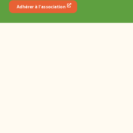
Adhérer à l’association
S’informer
Carte des composteurs
Actualités de l’association
Dossiers Pédagogiques
Guides pratiques
Questions fréquentes
Vidéos éducatives