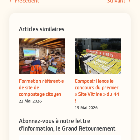
Précédent
Suivant
Articles similaires
ure
Formation référent·e
Compostri lance le
Les 
nez
de site de
concours du premier
com
compostage citoyen
« Site Vitrine » du 44
du m
!
22 Mai 2026
04 J
19 Mai 2026
Abonnez-vous à notre lettre
d’information, le Grand Retournement