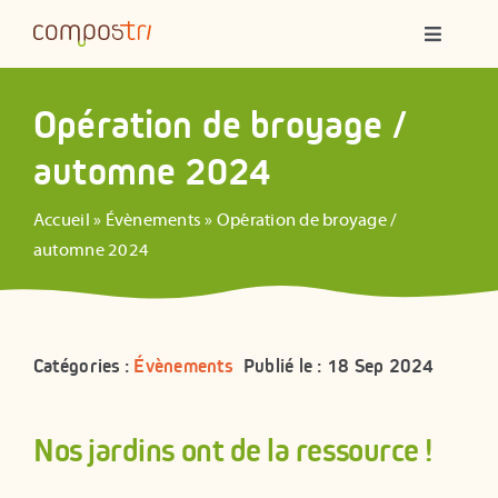
Passer
Navigatio
au
à
contenu
bascule
Qui sommes-nous ?
Opération de broyage /
automne 2024
Compostage partagé
Accueil
»
Évènements
»
Opération de broyage /
Ateliers
automne 2024
Formations
Catégories :
Évènements
Publié le : 18 Sep 2024
Animations
Nos jardins ont de la ressource !
Ressources