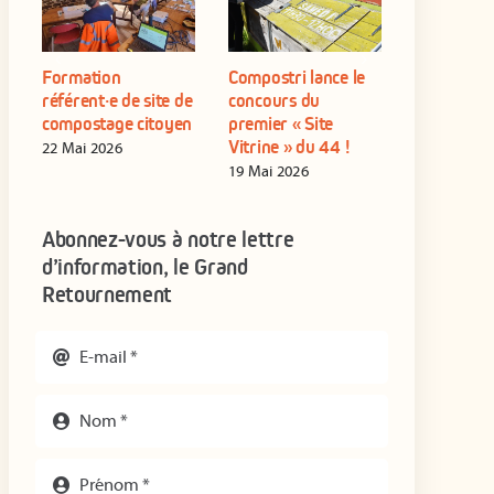
re
Formation
Compostri lance le
Les réuni
z
référent·e de site de
concours du
compostag
compostage citoyen
premier « Site
du mois de
Vitrine » du 44 !
22 Mai 2026
04 Juin 202
19 Mai 2026
Abonnez-vous à notre lettre
d’information, le Grand
Retournement