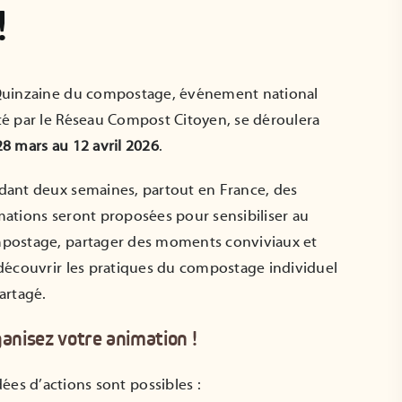
!
Formation
Les réunions
Référent·e de site
compostage citoye
Quinzaine du compostage, événement national
autonome en
du mois de juin
établissement
té par le Réseau Compost Citoyen, se déroulera
04 Juin 2026
16 Juin 2026
28 mars au 12 avril 2026
.
dant deux semaines, partout en France, des
mations seront proposées pour sensibiliser au
postage, partager des moments conviviaux et
)découvrir les pratiques du compostage individuel
artagé.
anisez votre animation !
ées d’actions sont possibles :