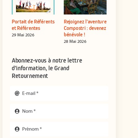
Portait de Référents
Rejoignez l’aventure
Formation
n
et Référentes
Compostri : devenez
Référent·e
bénévole !
autonome
29 Mai 2026
établissem
28 Mai 2026
16 Juin 202
Abonnez-vous à notre lettre
d’information, le Grand
Retournement