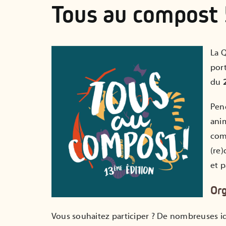
Tous au compost 
La 
por
du
Pen
ani
com
(re
et p
Org
Vous souhaitez participer ? De nombreuses id