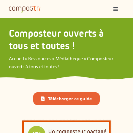
Passer
Navigatio
au
à
contenu
bascule
Qui sommes-nous ?
Composteur ouverts à
tous et toutes !
Compostage partagé
Accueil
»
Ressources
»
Médiathèque
»
Composteur
Ateliers
ouverts à tous et toutes !
Formations
Télécharger ce guide
Animations
Ressources