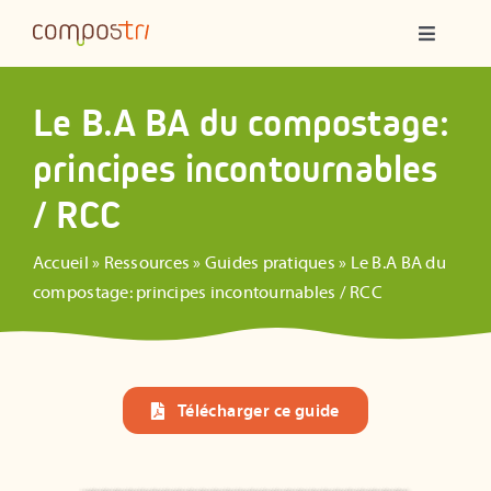
Passer
Navigatio
au
à
contenu
bascule
Qui sommes-nous ?
Le B.A BA du compostage:
principes incontournables
Compostage partagé
/ RCC
Ateliers
Accueil
»
Ressources
»
Guides pratiques
»
Le B.A BA du
compostage: principes incontournables / RCC
Formations
Animations
Télécharger ce guide
Ressources