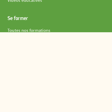
Vidéos éducatives
Se former
Toutes nos formations
Formation Guide Composteur
Formation référent.e.s de sites
Ateliers Lombricompostage
Atelier Initiation Compostage
Participer