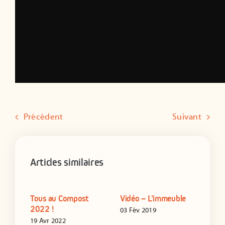
Précédent
Suivant
Articles similaires
Tous au Compost
Vidéo – L’immeuble
Résu
2022 !
pho
03 Fév 2019
19 Avr 2022
20 Ju