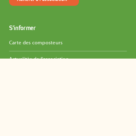
S’informer
Carte des composteurs
Actualités de l’association
Dossiers Pédagogiques
Guides pratiques
Questions fréquentes
Vidéos éducatives