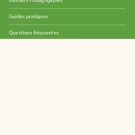
Dossiers Pédagogiques
Guides pratiques
Questions fréquentes
Vidéos éducatives
Se former
Toutes nos formations
Formation Guide Composteur
Formation référent.e.s de sites
Ateliers Lombricompostage