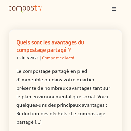
Passer
Navigatio
au
à
contenu
bascule
Qui sommes-nous ?
Quels sont les avantages du
Compostage partagé
compostage partagé ?
13 Juin 2023
|
Compost collectif
Ateliers
Le compostage partagé en pied
d'immeuble ou dans votre quartier
Formations
présente de nombreux avantages tant sur
le plan environnemental que social. Voici
Animations
quelques-uns des principaux avantages :
Réduction des déchets : Le compostage
Ressources
partagé [...]